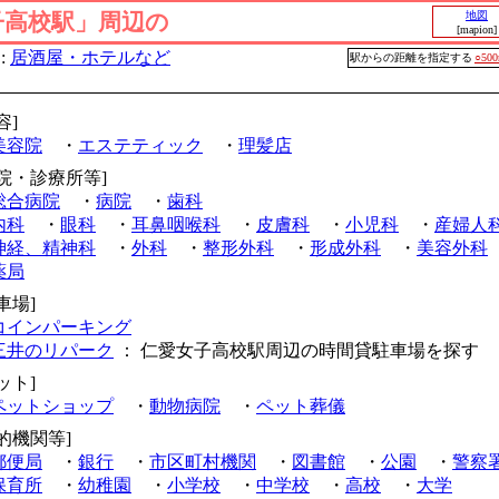
子高校駅」周辺の
地図
[mapion]
:
居酒屋・ホテルなど
駅からの距離を指定する
○50
容]
美容院
・
エステティック
・
理髪店
病院・診療所等]
総合病院
・
病院
・
歯科
内科
・
眼科
・
耳鼻咽喉科
・
皮膚科
・
小児科
・
産婦人
神経、精神科
・
外科
・
整形外科
・
形成外科
・
美容外科
薬局
車場]
コインパーキング
三井のリパーク
： 仁愛女子高校駅周辺の時間貸駐車場を探す
ット]
ペットショップ
・
動物病院
・
ペット葬儀
的機関等]
郵便局
・
銀行
・
市区町村機関
・
図書館
・
公園
・
警察
保育所
・
幼稚園
・
小学校
・
中学校
・
高校
・
大学