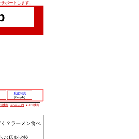
をサポートします。
p
航空写真
[Google]
0m以内
○2km以内
●5km以内
行く？ラーメン食べ
らお店を比較