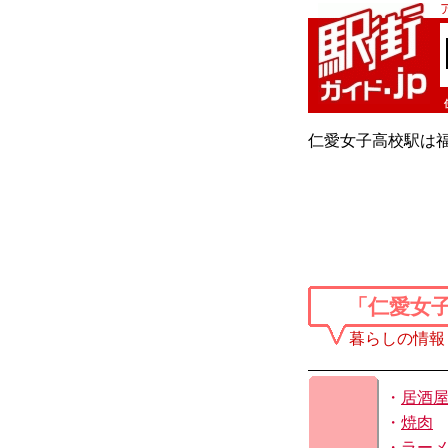
仁愛女子高校駅は
「仁愛女
暮らしの情報
・
居酒
・
焼肉
・
ラー