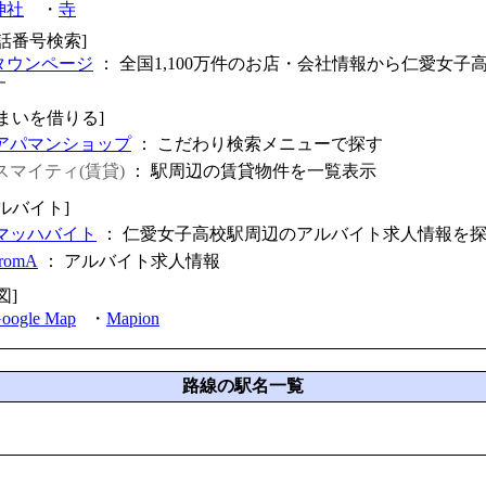
神社
・
寺
電話番号検索]
タウンページ
： 全国1,100万件のお店・会社情報から仁愛女子
す
住まいを借りる]
アパマンショップ
： こだわり検索メニューで探す
スマイティ(賃貸)
： 駅周辺の賃貸物件を一覧表示
ルバイト]
マッハバイト
： 仁愛女子高校駅周辺のアルバイト求人情報を
fromA
：
アルバイト求人情報
図]
oogle Map
・
Mapion
路線の駅名一覧