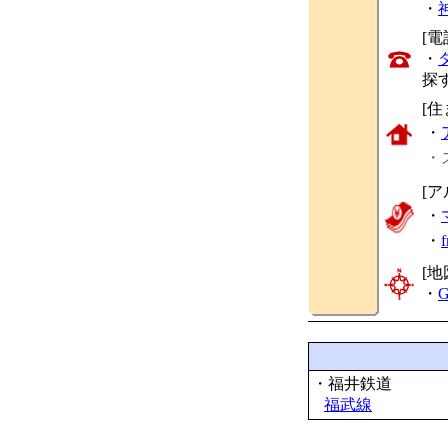
・
[
・
探
[
・
・
[ア
・
・
[地
・
G
・福井鉄道
福武線