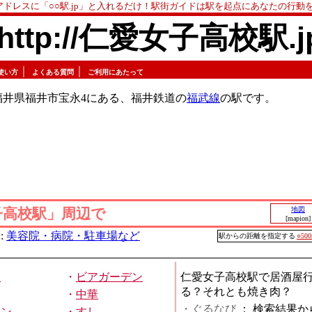
アドレスに「○○駅.jp」と入れるだけ！駅街ガイドは駅を起点にあなたの行動
http://仁愛女子高校駅.j
｜
｜
使い方
よくある質問
ご利用にあたって
福井県福井市宝永4にある、福井鉄道の
福武線
の駅です。
子高校駅」周辺で
地図
[mapion]
:
美容院・病院・駐車場など
駅からの距離を指定する
○50
屋
・
ビアガーデン
仁愛女子高校駅で居酒屋
る？それとも焼き肉？
・
中華
・ぐるなび
：
検索結果か
メン
・
すし