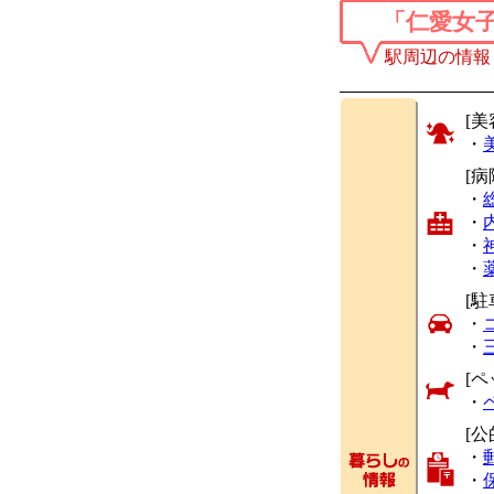
「仁愛女
駅周辺の情報
[美
・
[
・
・
・
・
[駐
・
・
[ペ
・
[公
・
・