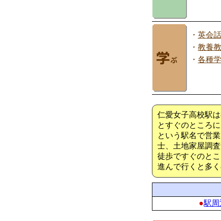
・
英会
・
教養
・
各種
仁愛女子高校駅は
とすぐのところに
という駅名で営業
士、土地家屋調査
徒歩ですぐのとこ
進んで行くと多く
●
駅周