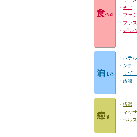
・
そば
・
ファ
・
ファ
・
デリ
・
ホテ
・
シテ
・
リゾ
・
旅館
・
銭湯
・
マッ
・
ヘル