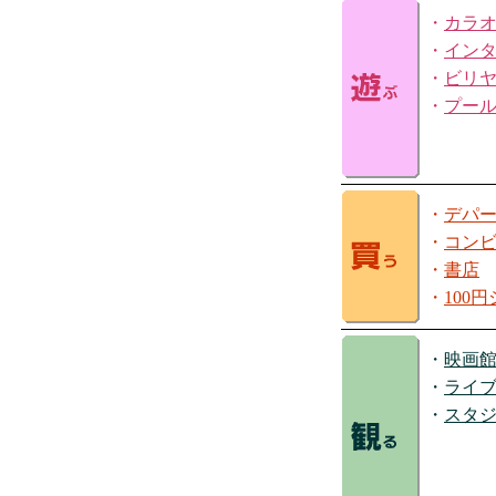
・
カラ
・
イン
・
ビリ
・
プー
・
デパ
・
コン
・
書店
・
100
・
映画
・
ライ
・
スタ