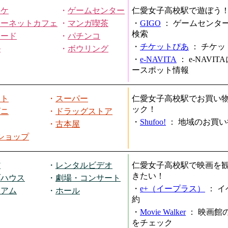
オケ
・
ゲームセンター
仁愛女子高校駅で遊ぼう
ターネットカフェ
・
マンガ喫茶
・
GIGO
：
ゲームセンタ
検索
ヤード
・
パチンコ
・
チケットぴあ
：
チケッ
ル
・
ボウリング
・
e-NAVITA
：
e-NAVI
ースポット情報
ート
・
スーパー
仁愛女子高校駅でお買い
ック！
ビニ
・
ドラッグストア
・
Shufoo!
：
地域のお買い
・
古本屋
円ショップ
館
・
レンタルビデオ
仁愛女子高校駅で映画を
きたい！
ブハウス
・
劇場・コンサート
・
e+（イープラス）
：
イ
ジアム
・
ホール
約
・
Movie Walker
：
映画館
をチェック