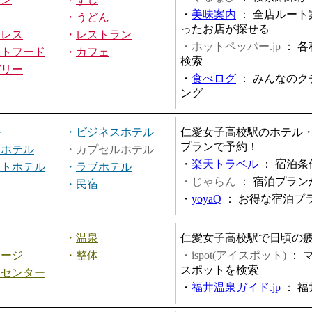
・
美味案内
：
全店ルート
・
うどん
ったお店が探せる
ミレス
・
レストラン
・ホットペッパー.jp
：
各
ストフード
・
カフェ
検索
バリー
・
食べログ
：
みんなのク
ング
ル
・
ビジネスホテル
仁愛女子高校駅のホテル
プランで予約！
ィホテル
・カプセルホテル
・
楽天トラベル
：
宿泊条
ートホテル
・
ラブホテル
・じゃらん
：
宿泊プラン
・
民宿
・
yoyaQ
：
お得な宿泊プ
・
温泉
仁愛女子高校駅で日頃の
サージ
・
整体
・ispot(アイスポット)
：
スポットを検索
スセンター
・
福井温泉ガイド.jp
：
福