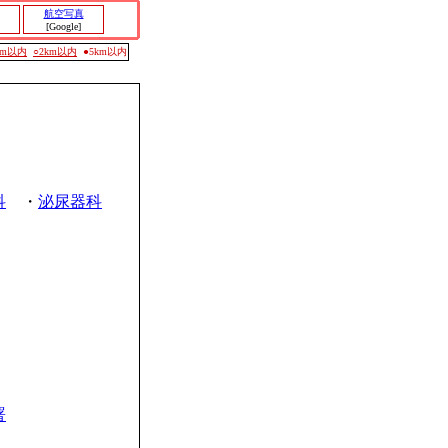
航空写真
[Google]
0m以内
○2km以内
●5km以内
科
・
泌尿器科
署