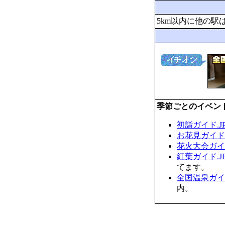
5km以内に他の駅
季節ごとのイベン
初詣ガイド.J
お花見ガイド.
花火大会ガイド
紅葉ガイド.J
てます。
全国温泉ガイド
内。