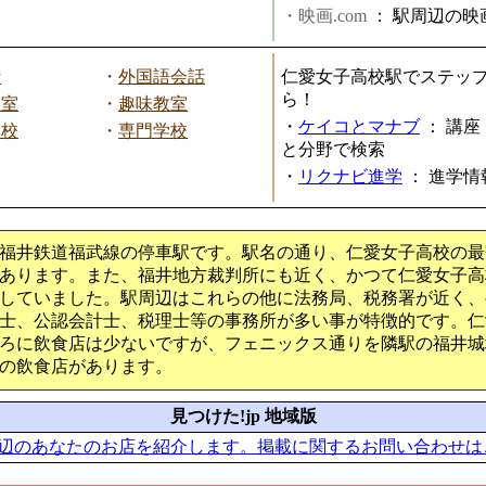
・映画.com
：
駅周辺の映
話
・
外国語会話
仁愛女子高校駅でステッ
ら！
教室
・
趣味教室
・
ケイコとマナブ
：
講座
学校
・
専門学校
と分野で検索
・
リクナビ進学
：
進学情
福井鉄道福武線の停車駅です。駅名の通り、仁愛女子高校の最
あります。また、福井地方裁判所にも近く、かつて仁愛女子高
していました。駅周辺はこれらの他に法務局、税務署が近く、
士、公認会計士、税理士等の事務所が多い事が特徴的です。仁
ろに飲食店は少ないですが、フェニックス通りを隣駅の福井城
の飲食店があります。
見つけた!jp 地域版
辺のあなたのお店を紹介します。掲載に関するお問い合わせは