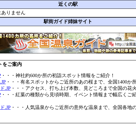
近くの駅
はありません
駅街ガイド姉妹サイト
トをご案内
P
・・・神社約600か所の初詣スポット情報をご紹介！
JP
・・・有名スポットからご近所のあの桜まで、全国1400か
.JP
・・・アクセス、打ち上げ本数、見どころまで全国の花
P
・・・紅葉の種類から見頃時期、イベント情報まで幅広くご
.JP
・・・人気温泉からご近所の意外な温泉まで、全国各地