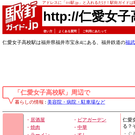
アドレスに「○○駅.jp」と入れるだけ！駅街ガイド
http://仁愛女子
｜
｜
使い方
よくある質問
ご利用にあたって
仁愛女子高校駅は福井県福井市宝永4にある、福井鉄道の
福武
「仁愛女子高校駅」周辺で
暮らしの情報
:
美容院・病院・駐車場など
・
居酒屋
・
ビアガーデン
仁愛
る？
・
焼肉
・
中華
・ぐ
・
ラーメン
・
すし