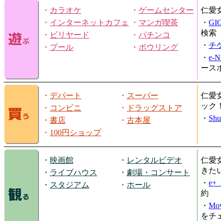
・
カラオケ
・
ゲームセンター
仁愛
・
インターネットカフェ
・
マンガ喫茶
・
GI
検索
・
ビリヤード
・
パチンコ
・
チ
・
プール
・
ボウリング
・
e-
ース
・
デパート
・
スーパー
仁愛
ック
・
コンビニ
・
ドラッグストア
・
Shu
・
書店
・
古本屋
・
100円ショップ
・
映画館
・
レンタルビデオ
仁愛
きた
・
ライブハウス
・
劇場・コンサート
・
e
・
スタジアム
・
ホール
約
・
Mov
をチ