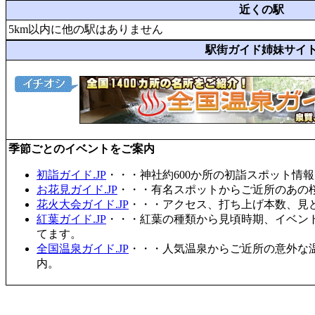
近くの駅
5km以内に他の駅はありません
駅街ガイド姉妹サイ
季節ごとのイベントをご案内
初詣ガイド.JP
・・・神社約600か所の初詣スポット情
お花見ガイド.JP
・・・有名スポットからご近所のあの桜
花火大会ガイド.JP
・・・アクセス、打ち上げ本数、見
紅葉ガイド.JP
・・・紅葉の種類から見頃時期、イベン
てます。
全国温泉ガイド.JP
・・・人気温泉からご近所の意外な
内。