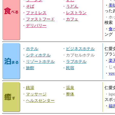
・
美
・
そば
・
うどん
った
・
ファミレス
・
レストラン
・ホッ
・
ファストフード
・
カフェ
検索
・
デリバリー
・
食
ング
・
ホテル
・
ビジネスホテル
仁愛
プラ
・
シティホテル
・カプセルホテル
・
楽
・
リゾートホテル
・
ラブホテル
・じ
・
旅館
・
民宿
・
yo
・
銭湯
・
温泉
仁愛
・
マッサージ
・
整体
・is
スポ
・
ヘルスセンター
・
福