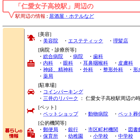
「仁愛女子高校駅」周辺の
駅周辺の情報
:
居酒屋・ホテルなど
[美容]
・
美容院
・
エステティック
・
理髪店
[病院・診療所等]
・
総合病院
・
病院
・
歯科
・
内科
・
眼科
・
耳鼻咽喉科
・
皮膚科
・
神経、精神科
・
外科
・
整形外科
・
形
・
薬局
[駐車場]
・
コインパーキング
・
三井のリパーク
： 仁愛女子高校駅周辺の
[ペット]
・
ペットショップ
・
動物病院
・
ペット葬
[公的機関等]
・
郵便局
・
銀行
・
市区町村機関
・
図書
・
保育所
・
幼稚園
・
小学校
・
中学校