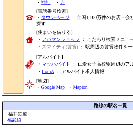
・
神社
・
寺
[電話番号検索]
・
タウンページ
： 全国1,100万件のお店
探す
[住まいを借りる]
・
アパマンショップ
： こだわり検索メニュ
・スマイティ(賃貸)
： 駅周辺の賃貸物件を
[アルバイト]
・
マッハバイト
： 仁愛女子高校駅周辺のア
・
fromA
：
アルバイト求人情報
[地図]
・
Google Map
・
Mapion
路線の駅名一覧
・福井鉄道
福武線