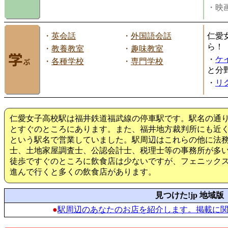
・映画
・
英会話
・
外国語会話
仁愛
ら！
・
教養教室
・
趣味教室
・
ケ
・
各種学校
・
専門学校
と分
・
リ
仁愛女子高校駅は福井鉄道福武線の停車駅です。駅名の通
とすぐのところにあります。また、福井地方裁判所にも近
という駅名で営業していました。駅周辺はこれらの他に法
士、土地家屋調査士、公認会計士、税理士等の事務所が多
徒歩ですぐのところに飲食店は少ないですが、フェニック
進んで行くと多くの飲食店があります。
見つけた!jp 地域版
●
駅周辺のあなたのお店を紹介します。掲載に