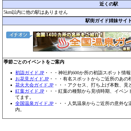
近くの駅
5km以内に他の駅はありません
駅街ガイド姉妹サイ
季節ごとのイベントをご案内
初詣ガイド.JP
・・・神社約600か所の初詣スポット情
お花見ガイド.JP
・・・有名スポットからご近所のあの桜
花火大会ガイド.JP
・・・アクセス、打ち上げ本数、見
紅葉ガイド.JP
・・・紅葉の種類から見頃時期、イベン
てます。
全国温泉ガイド.JP
・・・人気温泉からご近所の意外な
内。