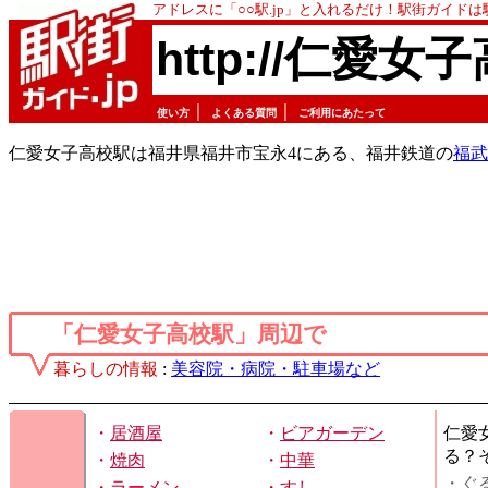
アドレスに「○○駅.jp」と入れるだけ！駅街ガイド
http://仁愛女子
｜
｜
使い方
よくある質問
ご利用にあたって
仁愛女子高校駅は福井県福井市宝永4にある、福井鉄道の
福武
「仁愛女子高校駅」周辺で
暮らしの情報
:
美容院・病院・駐車場など
・
居酒屋
・
ビアガーデン
仁愛
る？
・
焼肉
・
中華
・ぐ
・
ラーメン
・
すし