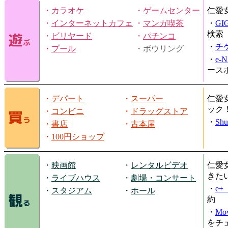
・
カラオケ
・
ゲームセンター
仁愛
・
インターネットカフェ
・
マンガ喫茶
・
GI
検索
・
ビリヤード
・
パチンコ
・
チ
・
プール
・ボウリング
・
e-
ース
・
デパート
・
スーパー
仁愛
ック
・
コンビニ
・
ドラッグストア
・
Shu
・
書店
・
古本屋
・
100円ショップ
・
映画館
・
レンタルビデオ
仁愛
きた
・
ライブハウス
・
劇場・コンサート
・
e
・
スタジアム
・
ホール
約
・
Mov
をチ