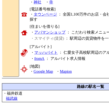
・
神社
・
寺
[電話番号検索]
・
タウンページ
： 全国1,100万件のお店
探す
[住まいを借りる]
・
アパマンショップ
： こだわり検索メニュ
・スマイティ(賃貸)
： 駅周辺の賃貸物件を
[アルバイト]
・
マッハバイト
： 仁愛女子高校駅周辺のア
・
fromA
：
アルバイト求人情報
[地図]
・
Google Map
・
Mapion
路線の駅名一覧
・福井鉄道
福武線