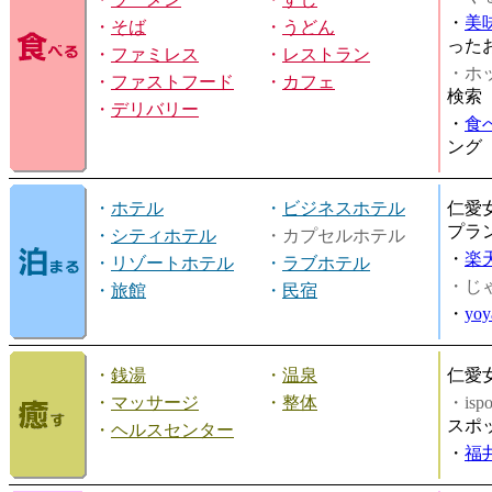
・
美
・
そば
・
うどん
った
・
ファミレス
・
レストラン
・ホッ
・
ファストフード
・
カフェ
検索
・
デリバリー
・
食
ング
・
ホテル
・
ビジネスホテル
仁愛
プラ
・
シティホテル
・カプセルホテル
・
楽
・
リゾートホテル
・
ラブホテル
・じ
・
旅館
・
民宿
・
yo
・
銭湯
・
温泉
仁愛
・
マッサージ
・
整体
・is
スポ
・
ヘルスセンター
・
福