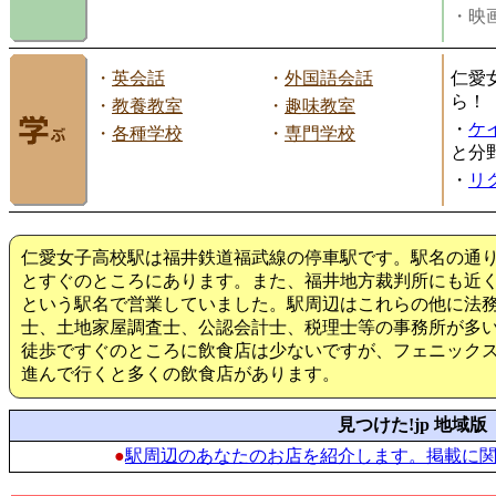
・映画
・
英会話
・
外国語会話
仁愛
ら！
・
教養教室
・
趣味教室
・
ケ
・
各種学校
・
専門学校
と分
・
リ
仁愛女子高校駅は福井鉄道福武線の停車駅です。駅名の通
とすぐのところにあります。また、福井地方裁判所にも近
という駅名で営業していました。駅周辺はこれらの他に法
士、土地家屋調査士、公認会計士、税理士等の事務所が多
徒歩ですぐのところに飲食店は少ないですが、フェニック
進んで行くと多くの飲食店があります。
見つけた!jp 地域版
●
駅周辺のあなたのお店を紹介します。掲載に