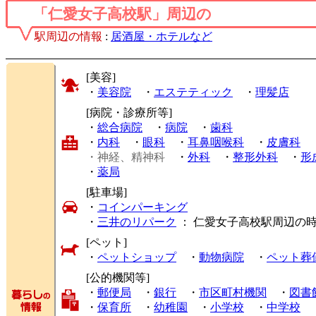
「仁愛女子高校駅」周辺の
駅周辺の情報
:
居酒屋・ホテルなど
[美容]
・
美容院
・
エステティック
・
理髪店
[病院・診療所等]
・
総合病院
・
病院
・
歯科
・
内科
・
眼科
・
耳鼻咽喉科
・
皮膚科
・神経、精神科
・
外科
・
整形外科
・
形
・
薬局
[駐車場]
・
コインパーキング
・
三井のリパーク
： 仁愛女子高校駅周辺の
[ペット]
・
ペットショップ
・
動物病院
・
ペット葬
[公的機関等]
・
郵便局
・
銀行
・
市区町村機関
・
図書
・
保育所
・
幼稚園
・
小学校
・
中学校