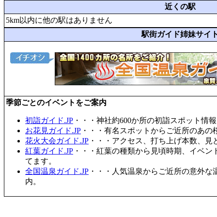
近くの駅
5km以内に他の駅はありません
駅街ガイド姉妹サイ
季節ごとのイベントをご案内
初詣ガイド.JP
・・・神社約600か所の初詣スポット情
お花見ガイド.JP
・・・有名スポットからご近所のあの桜
花火大会ガイド.JP
・・・アクセス、打ち上げ本数、見
紅葉ガイド.JP
・・・紅葉の種類から見頃時期、イベン
てます。
全国温泉ガイド.JP
・・・人気温泉からご近所の意外な
内。