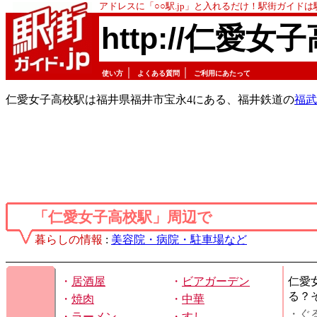
アドレスに「○○駅.jp」と入れるだけ！駅街ガイド
http://仁愛女子
｜
｜
使い方
よくある質問
ご利用にあたって
仁愛女子高校駅は福井県福井市宝永4にある、福井鉄道の
福武
「仁愛女子高校駅」周辺で
暮らしの情報
:
美容院・病院・駐車場など
・
居酒屋
・
ビアガーデン
仁愛
る？
・
焼肉
・
中華
・ぐ
・
ラーメン
・
すし