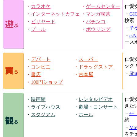
・
カラオケ
・
ゲームセンター
仁愛
・
インターネットカフェ
・
マンガ喫茶
・
GI
検索
・
ビリヤード
・
パチンコ
・
チ
・
プール
・
ボウリング
・
e-
ース
・
デパート
・
スーパー
仁愛
ック
・
コンビニ
・
ドラッグストア
・
Shu
・
書店
・
古本屋
・
100円ショップ
・
映画館
・
レンタルビデオ
仁愛
きた
・
ライブハウス
・
劇場・コンサート
・
e
・
スタジアム
・
ホール
約
・
Mov
をチ