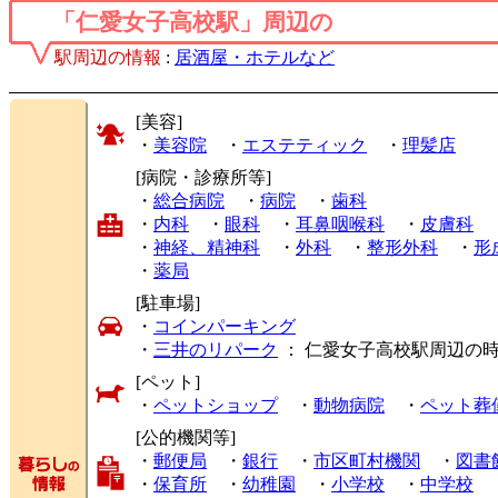
「仁愛女子高校駅」周辺の
駅周辺の情報
:
居酒屋・ホテルなど
[美容]
・
美容院
・
エステティック
・
理髪店
[病院・診療所等]
・
総合病院
・
病院
・
歯科
・
内科
・
眼科
・
耳鼻咽喉科
・
皮膚科
・
神経、精神科
・
外科
・
整形外科
・
形
・
薬局
[駐車場]
・
コインパーキング
・
三井のリパーク
： 仁愛女子高校駅周辺の
[ペット]
・
ペットショップ
・
動物病院
・
ペット葬
[公的機関等]
・
郵便局
・
銀行
・
市区町村機関
・
図書
・
保育所
・
幼稚園
・
小学校
・
中学校