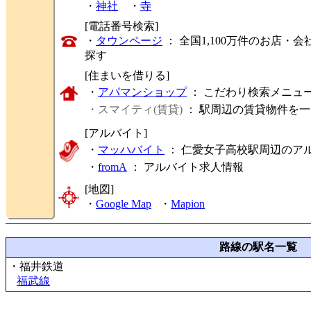
・
神社
・
寺
[電話番号検索]
・
タウンページ
： 全国1,100万件のお店
探す
[住まいを借りる]
・
アパマンショップ
： こだわり検索メニュ
・スマイティ(賃貸)
： 駅周辺の賃貸物件を
[アルバイト]
・
マッハバイト
： 仁愛女子高校駅周辺のア
・
fromA
：
アルバイト求人情報
[地図]
・
Google Map
・
Mapion
路線の駅名一覧
・福井鉄道
福武線