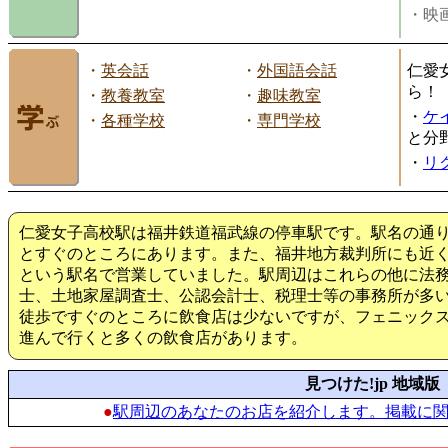
・映画
・
英会話
・
外国語会話
仁愛
ら！
・
教養教室
・
趣味教室
・
ケ
・
各種学校
・
専門学校
と分
・
リ
仁愛女子高校駅は福井鉄道福武線の停車駅です。駅名の通
とすぐのところにあります。また、福井地方裁判所にも近
という駅名で営業していました。駅周辺はこれらの他に法
士、土地家屋調査士、公認会計士、税理士等の事務所が多
徒歩ですぐのところに飲食店は少ないですが、フェニック
進んで行くと多くの飲食店があります。
見つけた!jp 地域版
●
駅周辺のあなたのお店を紹介します。掲載に