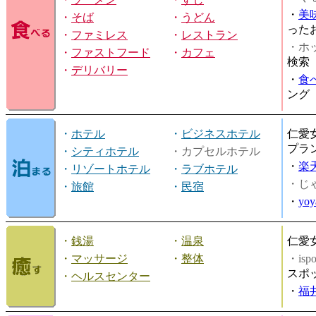
・
美
・
そば
・
うどん
った
・
ファミレス
・
レストラン
・ホッ
・
ファストフード
・
カフェ
検索
・
デリバリー
・
食
ング
・
ホテル
・
ビジネスホテル
仁愛
プラ
・
シティホテル
・カプセルホテル
・
楽
・
リゾートホテル
・
ラブホテル
・じ
・
旅館
・
民宿
・
yo
・
銭湯
・
温泉
仁愛
・
マッサージ
・
整体
・is
スポ
・
ヘルスセンター
・
福